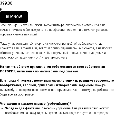
399,00
р.
BUY NOW
Тебе - от 5 до 13 лет и ты любишь сочинять фантастические истории? А ещё
хочешь немножко больше узнать о профессии писателя и о том, как устроена
хорошая книжка изнутри?
Тогда у нас есть для тебя сюрприз - ключ от волшебной лаборатории, где
хранятся зелья фантазии, золотые слитки удивительных сюжетов, а на полках
обитают уникальные персонажи. Ты получишь 4 письма с инструкциями и
творческими заданиями от Литературного мага.
На память об этом приключении тебе останется твоя собственная
ИСТОРИЯ, написанная по магическим подсказкам.
Вам придет
4 письма с веселыми упражнениями на развитие творческого
воображения, теорией, примерами и творческим заданием
. Каждое
письмо будет оформлено в своем неповторимом стиле, поэтому для ребенка это
будет всегда сюрпризом.
Что входит в каждое письмо (рабочий лист)?
Зарядка для фантазии:
7 веселых упражнений на развитие творческого
воображения на каждый день недели. Их можно делать устно, но гораздо