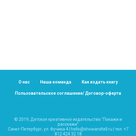
О нас
Наша команда
Как издать книгу
Пользовательское соглашение/ Договор-оферта
© 2019, Детское креативное издательство "Покажи и
расскажи"
Санкт-Петербург, ул. Фучика 4 | hello@showandtell.ru | тел. +7
812 424 32 18